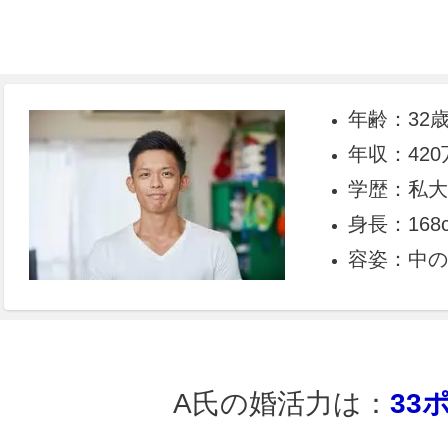
年齢：32
年収：420
学歴：私大
身長：168
容姿：中の
A氏の婚活力は：
33