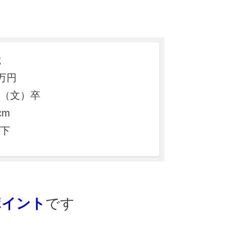
歳
万円
（文）卒
cm
下
ポイント
です