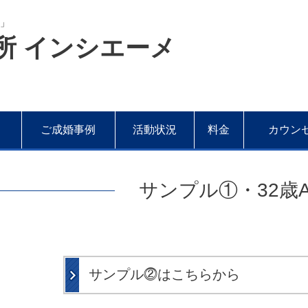
計」
所 インシエーメ
ご成婚事例
活動状況
料金
カウン
サンプル①・32歳
サンプル⓶はこちらから