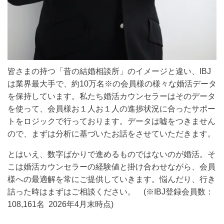
皆さまの持つ「昔の結婚相談所」のイメージと違い、IBJ
は業界最大手で、約10万名
※
の会員様の様々な婚活データ
を保持しています。私たち婚活カウンセラーはそのデータ
を使って、会員様お１人お１人の進捗状況に合ったサポー
トをロジックで行っております。データは嘘をつきません
ので、まずは分析に基づいたお話をさせていただきます。
とはいえ、数字ばかりで進めるものではないのが婚活。そ
こは婚活カウンセラーの経験値と掛け合わせながら、会員
様への最適解を常にご提供していきます。悩んだり、行き
詰った時はまずはご相談ください。 (
※IBJ登録会員数：
108,161名 2026年4月末時点)